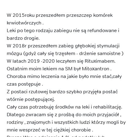
W 2015roku przeszedłem przeszczep komórek
krwiotwórczych .
Leki po tego rodzaju zabiegu nie są refundowane i
bardzo drogie.
W 2018r przeszedłem zabieg głębokiej stymulacji
mózgu (gdyż cały się trzęsłem - drżenie samoistne )
W latach 2019 -2020 leczyłem się Rituximabem.
Ostatnim moim lekiem na SM był Mitoxantron .
Choroba mimo leczenia na jakie było mnie stać,cały
czas postępuje .
Z postaci rzutowej bardzo szybko przyjęła postać
wtórnie postępującej.
Cały czas potrzebuję środków na leki i rehabilitację.
Dlatego zwracam się z prośbą do moich przyjaciół ,
rodziny , znajomych i wszystkich ludzi którzy mogli by
mnie wesprzeć w tej ciężkiej chorobie .