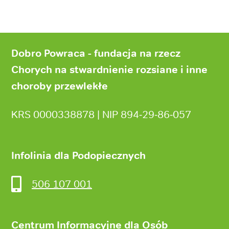
Stopka
strony
Dobro Powraca - fundacja na rzecz
Chorych na stwardnienie rozsiane i inne
choroby przewlekłe
KRS 0000338878 | NIP 894‑29‑86‑057
Infolinia dla Podopiecznych
506 107 001
Centrum Informacyjne dla Osób