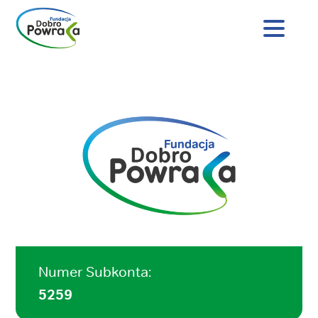
Nagłówek
strony
Dobro
Treść
Powraca
główna
Numer Subkonta:
5259