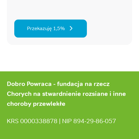
Przekazuję 1,5%
Stopka
strony
Dobro Powraca - fundacja na rzecz
Chorych na stwardnienie rozsiane i inne
choroby przewlekłe
KRS 0000338878 | NIP 894‑29‑86‑057