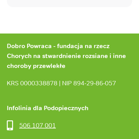
Stopka
strony
Dobro Powraca - fundacja na rzecz
Chorych na stwardnienie rozsiane i inne
choroby przewlekłe
KRS 0000338878 | NIP 894‑29‑86‑057
Infolinia dla Podopiecznych
506 107 001