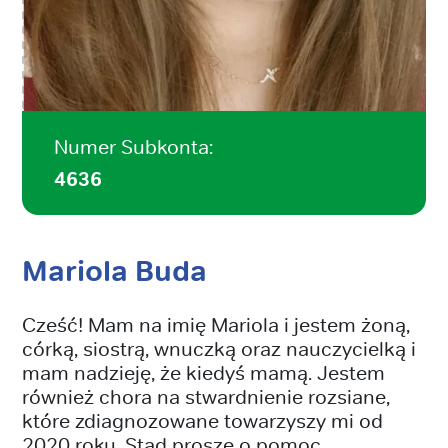
Numer Subkonta:
4636
Mariola Buda
Cześć! Mam na imię Mariola i jestem żoną,
córką, siostrą, wnuczką oraz nauczycielką i
mam nadzieję, że kiedyś mamą. Jestem
również chora na stwardnienie rozsiane,
które zdiagnozowane towarzyszy mi od
2020 roku. Stąd proszę o pomoc.