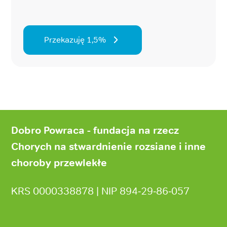
Przekazuję 1,5%
Stopka
strony
Dobro Powraca - fundacja na rzecz
Chorych na stwardnienie rozsiane i inne
choroby przewlekłe
KRS 0000338878 | NIP 894‑29‑86‑057