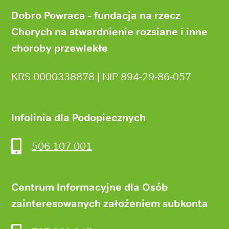
Stopka
strony
Dobro Powraca - fundacja na rzecz
Chorych na stwardnienie rozsiane i inne
choroby przewlekłe
KRS 0000338878 | NIP 894‑29‑86‑057
Infolinia dla Podopiecznych
506 107 001
Centrum Informacyjne dla Osób
zainteresowanych założeniem subkonta