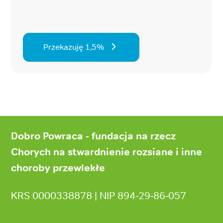
Przekazuję 1,5%
Stopka
strony
Dobro Powraca - fundacja na rzecz
Chorych na stwardnienie rozsiane i inne
choroby przewlekłe
KRS 0000338878 | NIP 894‑29‑86‑057