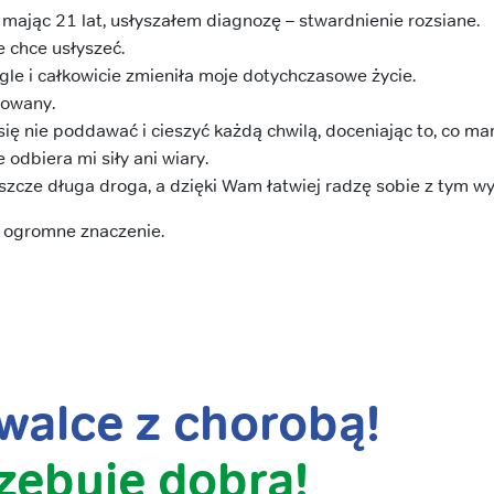
mając 21 lat, usłyszałem diagnozę – stwardnienie rozsiane.
e chce usłyszeć.
gle i całkowicie zmieniła moje dotychczasowe życie.
towany.
ię nie poddawać i cieszyć każdą chwilą, doceniając to, co ma
 odbiera mi siły ani wiary.
szcze długa droga, a dzięki Wam łatwiej radzę sobie z tym w
 ogromne znaczenie.
alce z chorobą!
zebuje dobra!