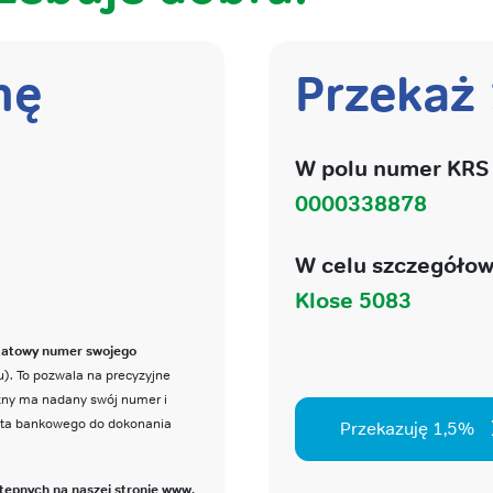
nę
Przekaż
W polu numer KRS 
0000338878
W celu szczegółow
Klose 5083
katowy numer swojego
). To pozwala na precyzyjne
czny ma nadany swój numer i
nta bankowego do dokonania
Przekazuję 1,5%
tępnych na naszej stronie www,