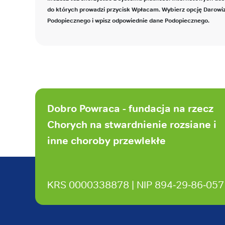
do których prowadzi przycisk Wpłacam. Wybierz opcję Darowi
Podopiecznego i wpisz odpowiednie dane Podopiecznego.
Stopka
strony
Dobro Powraca - fundacja na rzecz
Chorych na stwardnienie rozsiane i
inne choroby przewlekłe
KRS 0000338878 | NIP 894‑29‑86‑057