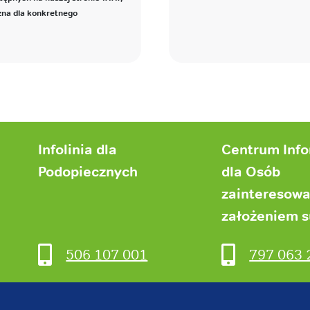
zna dla konkretnego
Infolinia dla
Centrum Inf
Podopiecznych
dla Osób
zainteresow
założeniem 
506 107 001
797 063 