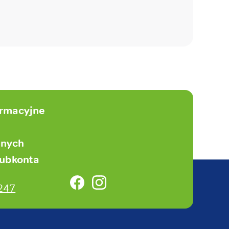
ormacyjne
anych
subkonta
Facebook
Instagram
247