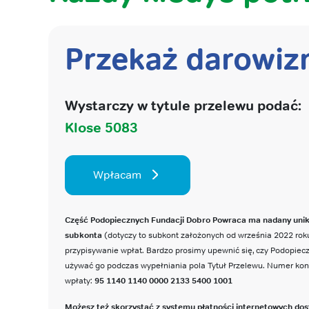
Przekaż darowiz
Wystarczy w tytule przelewu podać:
Klose 5083
Wpłacam
Część Podopiecznych Fundacji Dobro Powraca ma nadany uni
subkonta
(dotyczy to subkont założonych od września 2022 roku
przypisywanie wpłat. Bardzo prosimy upewnić się, czy Podopie
używać go podczas wypełniania pola Tytuł Przelewu. Numer ko
wpłaty:
95 1140 1140 0000 2133 5400 1001
Możesz też skorzystać z systemu płatności internetowych dos