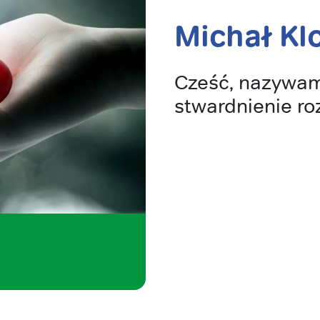
Michał Kl
Cześć, nazywam 
stwardnienie ro