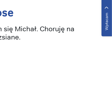
ose
Wpłacam
się Michał. Choruję na
zsiane.