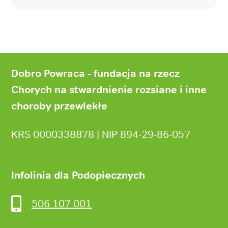
Stopka
strony
Dobro Powraca - fundacja na rzecz
Chorych na stwardnienie rozsiane i inne
choroby przewlekłe
KRS 0000338878 | NIP 894‑29‑86‑057
Infolinia dla Podopiecznych
506 107 001