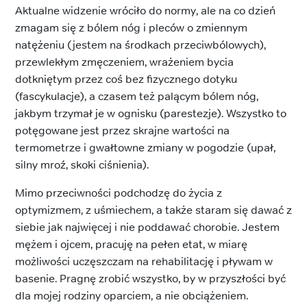
Aktualne widzenie wróciło do normy, ale na co dzień
zmagam się z bólem nóg i pleców o zmiennym
natężeniu (jestem na środkach przeciwbólowych),
przewlekłym zmęczeniem, wrażeniem bycia
dotkniętym przez coś bez fizycznego dotyku
(fascykulacje), a czasem też palącym bólem nóg,
jakbym trzymał je w ognisku (parestezje). Wszystko to
potęgowane jest przez skrajne wartości na
termometrze i gwałtowne zmiany w pogodzie (upał,
silny mroź, skoki ciśnienia).
Mimo przeciwności podchodzę do życia z
optymizmem, z uśmiechem, a także staram się dawać z
siebie jak najwięcej i nie poddawać chorobie. Jestem
mężem i ojcem, pracuję na pełen etat, w miarę
możliwości uczęszczam na rehabilitację i pływam w
basenie. Pragnę zrobić wszystko, by w przyszłości być
dla mojej rodziny oparciem, a nie obciążeniem.