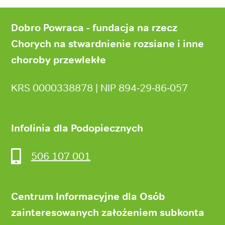
Stopka
strony
Dobro Powraca - fundacja na rzecz
Chorych na stwardnienie rozsiane i inne
choroby przewlekłe
KRS 0000338878 | NIP 894‑29‑86‑057
Infolinia dla Podopiecznych
506 107 001
Centrum Informacyjne dla Osób
zainteresowanych założeniem subkonta