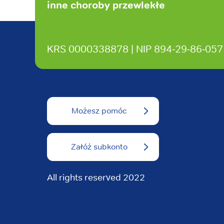
inne choroby przewlekłe
KRS 0000338878 | NIP 894‑29‑86‑057
Możesz pomóc
Załóż subkonto
All rights reserved 2022