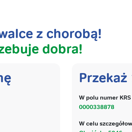
alce z chorobą!
zebuje dobra!
nę
Przekaż
W polu numer KRS 
0000338878
W celu szczegółow