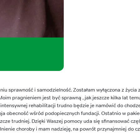
niu sprawność i samodzielność. Zostałam wyłączona z życia
oim pragnieniem jest być sprawną , jak jeszcze kilka lat temu
intensywnej rehabilitacji trudno będzie je namówić do chodzen
ja obecność wśród podopiecznych fundacji. Ostatnio w pakie
eszcze trudniej. Dzięki Waszej pomocy uda się sfinansować częś
nienie choroby i mam nadzieję, na powrót przynajmniej do c