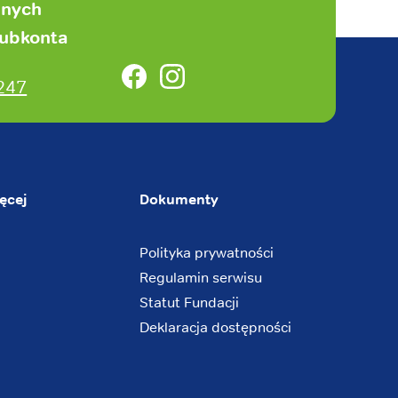
anych
subkonta
Facebook
Instagram
247
ęcej
Dokumenty
Polityka prywatności
Regulamin serwisu
Statut Fundacji
Deklaracja dostępności