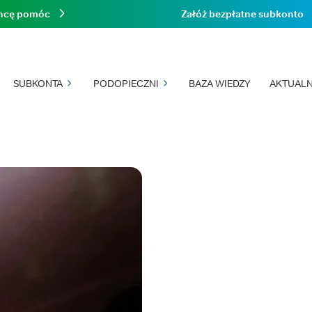
hcę pomóc
Załóż bezpłatne subkonto
SUBKONTA
PODOPIECZNI
BAZA WIEDZY
AKTUALN