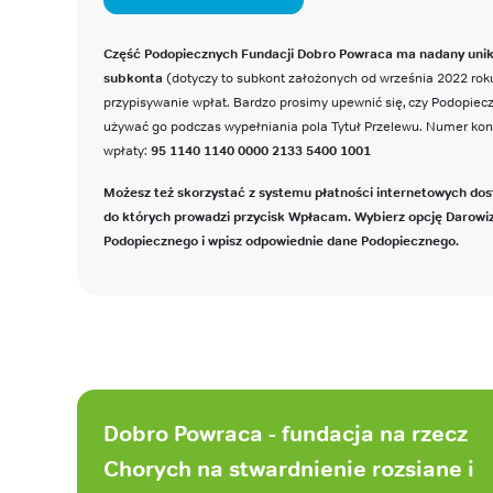
Część Podopiecznych Fundacji Dobro Powraca ma nadany uni
subkonta
(dotyczy to subkont założonych od września 2022 roku
przypisywanie wpłat. Bardzo prosimy upewnić się, czy Podopie
używać go podczas wypełniania pola Tytuł Przelewu. Numer ko
wpłaty:
95 1140 1140 0000 2133 5400 1001
Możesz też skorzystać z systemu płatności internetowych dos
do których prowadzi przycisk Wpłacam. Wybierz opcję Darowi
Podopiecznego i wpisz odpowiednie dane Podopiecznego.
Stopka
strony
Dobro Powraca - fundacja na rzecz
Chorych na stwardnienie rozsiane i