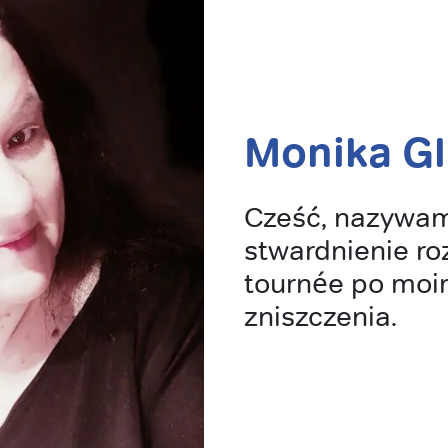
Monika Gl
Cześć, nazywam
stwardnienie ro
tournée po moim
zniszczenia.