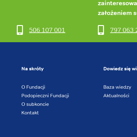
zainteresow
założeniem 
506 107 001
797 063 
Na skróty
Dowiedz się wi
O Fundacji
Baza wiedzy
Podopieczni Fundacji
Aktualności
O subkoncie
Kontakt