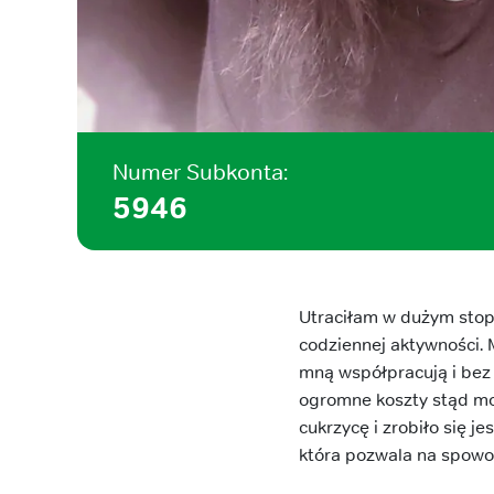
Numer Subkonta:
5946
Utraciłam w dużym stop
codziennej aktywności. M
mną współpracują i bez 
ogromne koszty stąd mo
cukrzycę i zrobiło się j
która pozwala na spowol