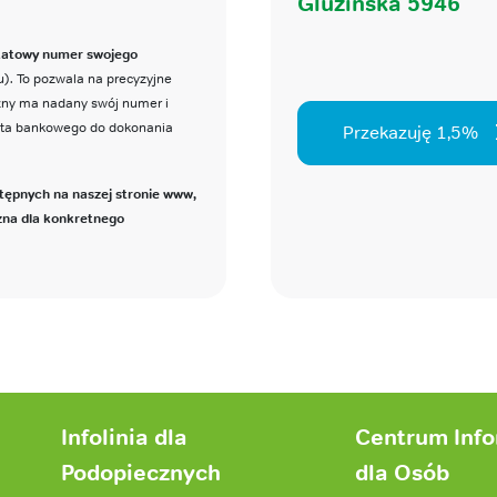
Gluzińska 5946
katowy numer swojego
). To pozwala na precyzyjne
czny ma nadany swój numer i
nta bankowego do dokonania
Przekazuję 1,5%
tępnych na naszej stronie www,
zna dla konkretnego
Infolinia dla
Centrum Inf
Podopiecznych
dla Osób