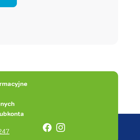
ormacyjne
anych
subkonta
Facebook
Instagram
247