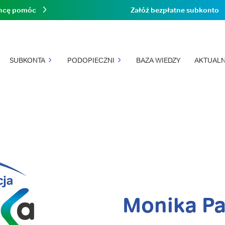
hcę pomóc
Załóż bezpłatne subkonto
SUBKONTA
PODOPIECZNI
BAZA WIEDZY
AKTUALN
Monika Pa