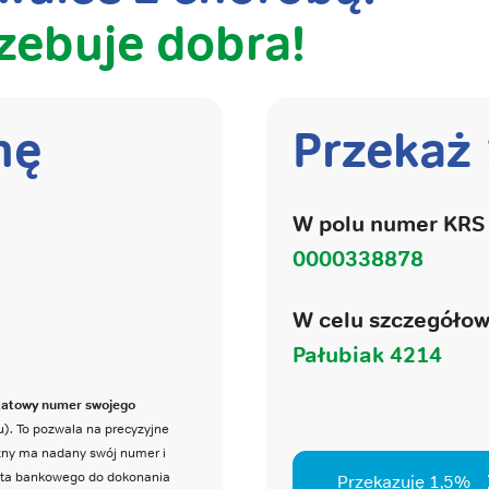
zebuje dobra!
nę
Przekaż
W polu numer KRS 
0000338878
W celu szczegółow
Pałubiak 4214
katowy numer swojego
). To pozwala na precyzyjne
czny ma nadany swój numer i
nta bankowego do dokonania
Przekazuję 1,5%