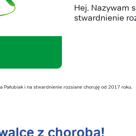
Hej. Nazywam si
stwardnienie ro
 Pałubiak i na stwardnienie rozsiane choruję od 2017 roku.
alce z chorobą!