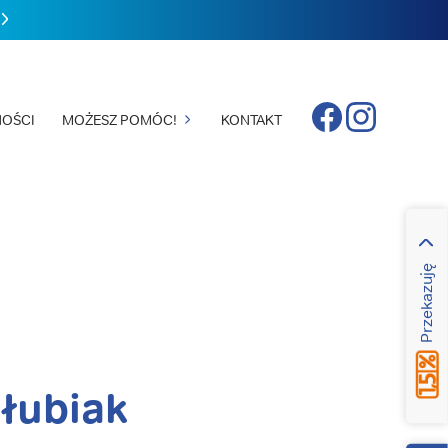
Facebook
Instagram
OŚCI
MOŻESZ POMÓC!
KONTAKT
Przekazuję
łubiak