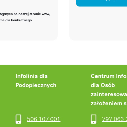
tępnych na naszej stronie www,
zna dla konkretnego
Infolinia dla
Centrum Inf
Podopiecznych
dla Osób
zainteresow
założeniem 
506 107 001
797 063 