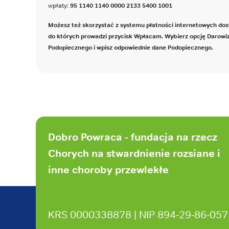
wpłaty:
95 1140 1140 0000 2133 5400 1001
Możesz też skorzystać z systemu płatności internetowych dos
do których prowadzi przycisk Wpłacam. Wybierz opcję Darowi
Podopiecznego i wpisz odpowiednie dane Podopiecznego.
Stopka
strony
Dobro Powraca - fundacja na rzecz
Chorych na stwardnienie rozsiane i
inne choroby przewlekłe
KRS 0000338878 | NIP 894‑29‑86‑057