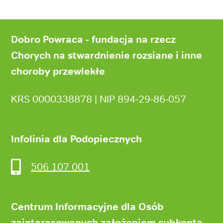
Stopka
strony
Dobro Powraca - fundacja na rzecz
Chorych na stwardnienie rozsiane i inne
choroby przewlekłe
KRS 0000338878 | NIP 894‑29‑86‑057
Infolinia dla Podopiecznych
506 107 001
Centrum Informacyjne dla Osób
zainteresowanych założeniem subkonta