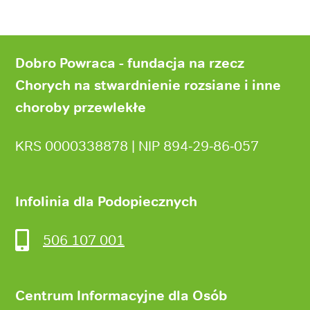
Stopka
strony
Dobro Powraca - fundacja na rzecz
Chorych na stwardnienie rozsiane i inne
choroby przewlekłe
KRS 0000338878 | NIP 894‑29‑86‑057
Infolinia dla Podopiecznych
506 107 001
Centrum Informacyjne dla Osób