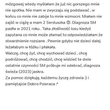
mózgowej wtedy myślałam że już nic gorszego mnie
nie spotka. Nie mam w zwyczaju się poddawać , w
końcu co mnie nie zabije to mnie wzmocni. Miałam nie
zajść w ciążę a mam 2 Serduszka 😍. Diagnoza SM
padła w 2021 roku . Taka złośliwość losu kiedyś
zapytana co mnie może złamać to odpowiedziałam że
stwardnienie rozsiane . Pewnie gdyby nie dzieci dalej
leżałabym w łóżku i płakała.
Walczę, chcę żyć, chcę wychować dzieci , chcę
podróżować, chcę chodzić, chcę widzieć te dwie
ostatnie czynności SM próbuje mi odebrać, diagnoza
świeża (2023) jaskra.
Za pomoc dziękuję, każdemu życzę zdrowia :) i
pamiętajcie Dobro Powraca :*