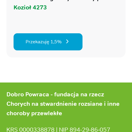
Kozioł 4273
Przekazuję 1,5%
Stopka
strony
Dobro Powraca - fundacja na rzecz
Chorych na stwardnienie rozsiane i inne
choroby przewlekłe
KRS 0000338878 | NIP 894‑29‑86‑057