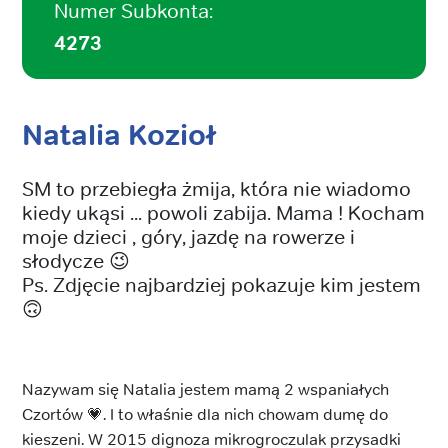
Numer Subkonta:
4273
Natalia Kozioł
SM to przebiegła żmija, która nie wiadomo
kiedy ukąsi ... powoli zabija. Mama ! Kocham
moje dzieci , góry, jazdę na rowerze i
słodycze 😉
Ps. Zdjęcie najbardziej pokazuje kim jestem
🙃
Nazywam się Natalia jestem mamą 2 wspaniałych
Czortów 💗. I to właśnie dla nich chowam dumę do
kieszeni. W 2015 dignoza mikrogroczulak przysadki