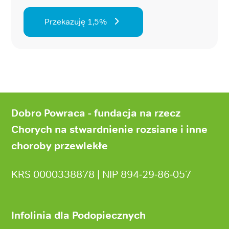
Przekazuję 1,5%
Stopka
strony
Dobro Powraca - fundacja na rzecz
Chorych na stwardnienie rozsiane i inne
choroby przewlekłe
KRS 0000338878 | NIP 894‑29‑86‑057
Infolinia dla Podopiecznych