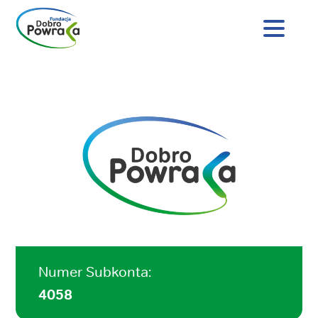
Nagłówek
strony
Dobro
Treść
Powraca
główna
Numer Subkonta:
4058