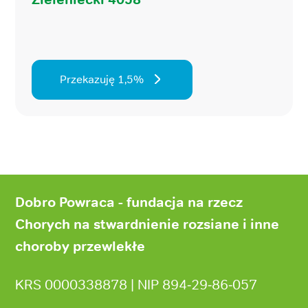
Przekazuję 1,5%
Stopka
strony
Dobro Powraca - fundacja na rzecz
Chorych na stwardnienie rozsiane i inne
choroby przewlekłe
KRS 0000338878 | NIP 894‑29‑86‑057