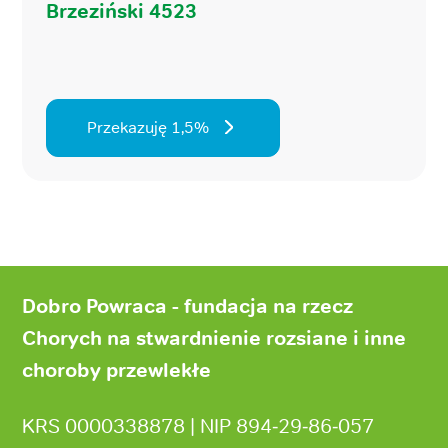
Brzeziński 4523
Przekazuję 1,5%
Stopka
strony
Dobro Powraca - fundacja na rzecz
Chorych na stwardnienie rozsiane i inne
choroby przewlekłe
KRS 0000338878 | NIP 894‑29‑86‑057