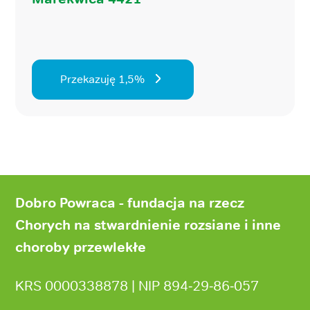
Przekazuję 1,5%
Stopka
strony
Dobro Powraca - fundacja na rzecz
Chorych na stwardnienie rozsiane i inne
choroby przewlekłe
KRS 0000338878 | NIP 894‑29‑86‑057