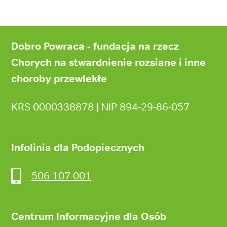
Stopka
strony
Dobro Powraca - fundacja na rzecz
Chorych na stwardnienie rozsiane i inne
choroby przewlekłe
KRS 0000338878 | NIP 894‑29‑86‑057
Infolinia dla Podopiecznych
506 107 001
Centrum Informacyjne dla Osób