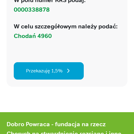
0000338878
W celu szczegółowym należy podać:
Chodań 4960
Przekazuję 1,5%
Stopka
strony
Dobro Powraca - fundacja na rzecz
Chorych na stwardnienie rozsiane i inne