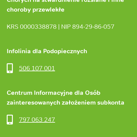
choroby przewlekłe
KRS 0000338878 | NIP 894‑29‑86‑057
Infolinia dla Podopiecznych
506 107 001
Centrum Informacyjne dla Osób
zainteresowanych założeniem subkonta
797 063 247