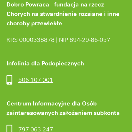
strony
Dobro Powraca - fundacja na rzecz
Chorych na stwardnienie rozsiane i inne
choroby przewlekłe
KRS 0000338878 | NIP 894‑29‑86‑057
Infolinia dla Podopiecznych
506 107 001
Centrum Informacyjne dla Osób
zainteresowanych założeniem subkonta
797 063 247