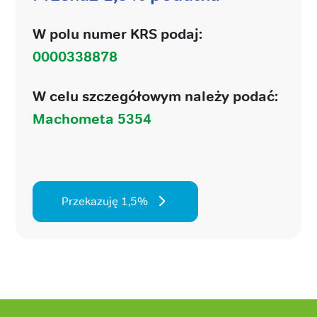
W polu numer KRS podaj:
0000338878
W celu szczegółowym należy podać:
Machometa 5354
Przekazuję 1,5%
Stopka