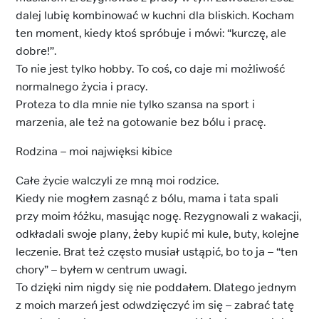
dalej lubię kombinować w kuchni dla bliskich. Kocham
ten moment, kiedy ktoś spróbuje i mówi: “kurczę, ale
dobre!”.
To nie jest tylko hobby. To coś, co daje mi możliwość
normalnego życia i pracy.
Proteza to dla mnie nie tylko szansa na sport i
marzenia, ale też na gotowanie bez bólu i pracę.
Rodzina – moi najwięksi kibice
Całe życie walczyli ze mną moi rodzice.
Kiedy nie mogłem zasnąć z bólu, mama i tata spali
przy moim łóżku, masując nogę. Rezygnowali z wakacji,
odkładali swoje plany, żeby kupić mi kule, buty, kolejne
leczenie. Brat też często musiał ustąpić, bo to ja – “ten
chory” – byłem w centrum uwagi.
To dzięki nim nigdy się nie poddałem. Dlatego jednym
z moich marzeń jest odwdzięczyć im się – zabrać tatę