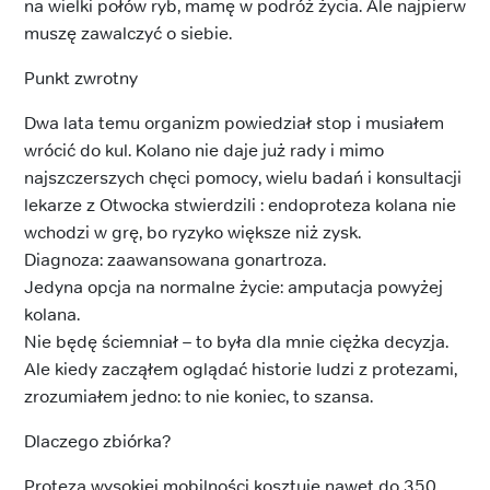
na wielki połów ryb, mamę w podróż życia. Ale najpierw
muszę zawalczyć o siebie.
Punkt zwrotny
Dwa lata temu organizm powiedział stop i musiałem
wrócić do kul. Kolano nie daje już rady i mimo
najszczerszych chęci pomocy, wielu badań i konsultacji
lekarze z Otwocka stwierdzili : endoproteza kolana nie
wchodzi w grę, bo ryzyko większe niż zysk.
Diagnoza: zaawansowana gonartroza.
Jedyna opcja na normalne życie: amputacja powyżej
kolana.
Nie będę ściemniał – to była dla mnie ciężka decyzja.
Ale kiedy zacząłem oglądać historie ludzi z protezami,
zrozumiałem jedno: to nie koniec, to szansa.
Dlaczego zbiórka?
Proteza wysokiej mobilności kosztuje nawet do 350