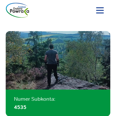
Nagłówek
strony
Dobro
Treść
Powraca
główna
Numer Subkonta:
4535