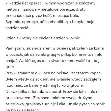
kilkadziesiąt operacji, w tym wydłużanie kończyny
metodą Ilizarowa – metalowe obręcze, druty
przechodzące przez kość, miesiące bólu.
Szpitale, operacje, ból i rehabilitacja to była moja
codzienność.
Dzieciak, który nie chciał siedzieć w oknie.
Pamiętam, jak siedziałem w oknie i patrzyłem ze łzami
w oczach, jak dzieciaki grają w piłkę, bo mnie to miało
omijać. Aż któregoś dnia stwierdziłem: walić to – idę
grać.
Przykuśtykałem o kulach na boisko i zacząłem kopać.
Byłem wtedy dzieckiem, ale właśnie wtedy zacząłem
rozumieć, że bariery istnieją tylko w głowie.
Nieraz piłka uderzała w aparat, krew się lała – ale nie
przestawałem. Z czasem miałem swoją drużynę
osiedlową, graliśmy turnieje i nikt już nie pytał, co robię
na boisku o kulach.