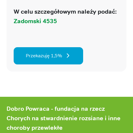
W celu szczegółowym należy podać:
Zadomski 4535
Przekazuję 1,5%
Stopka
strony
Dobro Powraca - fundacja na rzecz
Chorych na stwardnienie rozsiane i inne
choroby przewlekłe