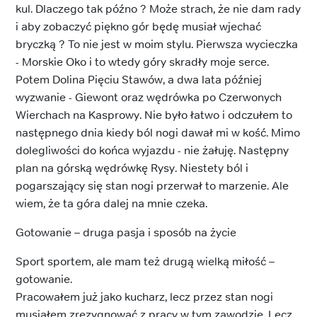
kul. Dlaczego tak późno ? Może strach, że nie dam rady
i aby zobaczyć piękno gór będę musiał wjechać
bryczką ? To nie jest w moim stylu. Pierwsza wycieczka
- Morskie Oko i to wtedy góry skradły moje serce.
Potem Dolina Pięciu Stawów, a dwa lata później
wyzwanie - Giewont oraz wędrówka po Czerwonych
Wierchach na Kasprowy. Nie było łatwo i odczułem to
następnego dnia kiedy ból nogi dawał mi w kość. Mimo
dolegliwości do końca wyjazdu - nie żałuję. Następny
plan na górską wędrówkę Rysy. Niestety ból i
pogarszający się stan nogi przerwał to marzenie. Ale
wiem, że ta góra dalej na mnie czeka.
Gotowanie – druga pasja i sposób na życie
Sport sportem, ale mam też drugą wielką miłość –
gotowanie.
Pracowałem już jako kucharz, lecz przez stan nogi
musiałem zrezygnować z pracy w tym zawodzie. Lecz