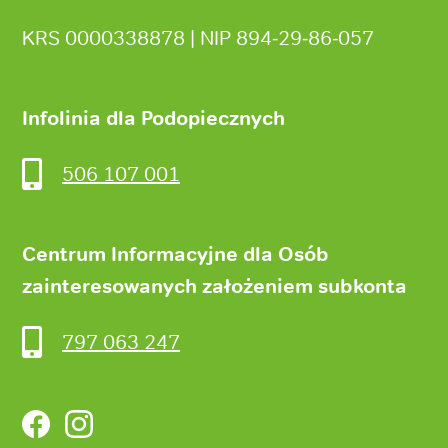
KRS 0000338878 | NIP 894‑29‑86‑057
Infolinia dla Podopiecznych
506 107 001
Centrum Informacyjne dla Osób
zainteresowanych założeniem subkonta
797 063 247
Facebook
Instagram