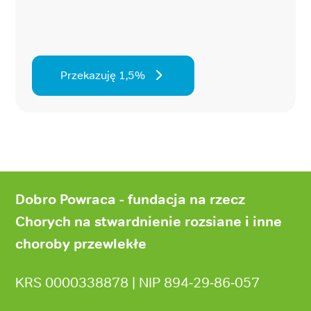
Przekazuję 1,5%
Stopka
strony
Dobro Powraca - fundacja na rzecz
Chorych na stwardnienie rozsiane i inne
choroby przewlekłe
KRS 0000338878 | NIP 894‑29‑86‑057