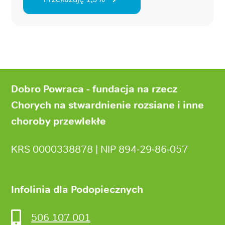
Stopka
strony
Dobro Powraca - fundacja na rzecz
Chorych na stwardnienie rozsiane i inne
choroby przewlekłe
KRS 0000338878 | NIP 894‑29‑86‑057
Infolinia dla Podopiecznych
506 107 001