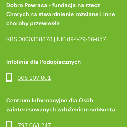
strony
Dobro Powraca - fundacja na rzecz
Chorych na stwardnienie rozsiane i inne
choroby przewlekłe
KRS 0000338878 | NIP 894‑29‑86‑057
Infolinia dla Podopiecznych
506 107 001
Centrum Informacyjne dla Osób
zainteresowanych założeniem subkonta
797 063 247