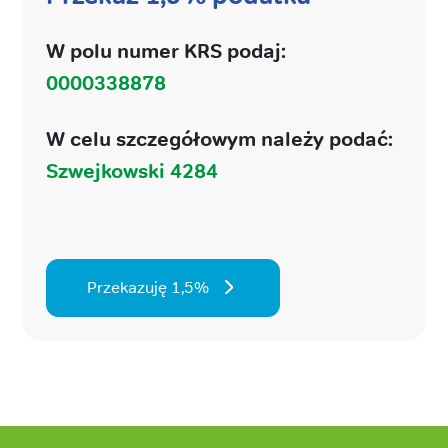
W polu numer KRS podaj:
0000338878
W celu szczegółowym należy podać:
Szwejkowski 4284
Przekazuję 1,5%
Stopka