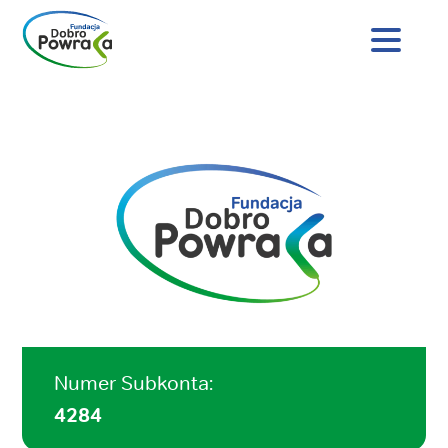
Nagłówek
strony
Dobro
Treść
Powraca
główna
Numer Subkonta:
4284