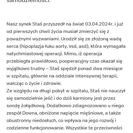
Nasz synek Staś przyszedł na świat 03.04.2024r. i już
od pierwszych chwil życia musiał zmierzyć się z
poważnymi wyzwaniami. Urodził się ze złożoną wadą
serca (hipoplazja łuku aorty, vsd, asd), która wymagała
natychmiastowej operacji. Mimo, iż operacja
przebiegła prawidłowo, pooperacyjny czas okazał się
wyjątkowo trudny – Staś spędził ponad dwa miesiące
w szpitalu, głównie na oddziale intensywnej terapii,
walcząc o życie i zdrowie.
Ze względu na długi pobyt w szpitalu, Staś nie nauczył
się samodzielnie jeść i do dziś karmiony jest przez
sondę żołądkową. Dodatkowo zdiagnozowano u niego
zespół Downa, obniżone napięcie mięśniowe, a także
obustronny niedosłuch, co wpływa na jego rozwój i
codzienne funkcjonowanie. Wszystkie te przeciwności