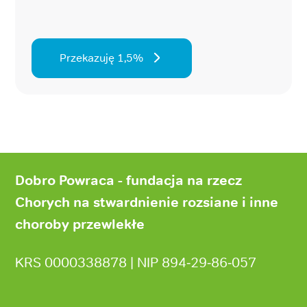
Przekazuję 1,5%
Stopka
strony
Dobro Powraca - fundacja na rzecz
Chorych na stwardnienie rozsiane i inne
choroby przewlekłe
KRS 0000338878 | NIP 894‑29‑86‑057