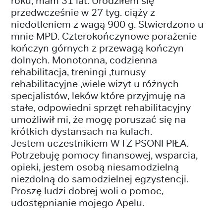
roku, mam 31 lat. Urodziłem się
przedwcześnie w 27 tyg. ciąży z
niedotleniem z wagą 900 g. Stwierdzono u
mnie MPD. Czterokończynowe porażenie
kończyn górnych z przewagą kończyn
dolnych. Monotonna, codzienna
rehabilitacja, treningi ,turnusy
rehabilitacyjne ,wiele wizyt u różnych
specjalistów, leków które przyjmuję na
stałe, odpowiedni sprzęt rehabilitacyjny
umożliwił mi, że mogę poruszać się na
krótkich dystansach na kulach.
Jestem uczestnikiem WTZ PSONI PIŁA.
Potrzebuję pomocy finansowej, wsparcia,
opieki, jestem osobą niesamodzielną
niezdolną do samodzielnej egzystencji.
Proszę ludzi dobrej woli o pomoc,
udostępnianie mojego Apelu.