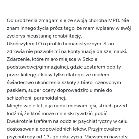
Od urodzenia zmagam się ze swoją chorobą MPD. Nie
znam innego życia prócz tego, że mam wpisany w swój
życiorys nieustanną rehabilitację.
Ukończyłem LO o profilu humanistycznym. Stan
zdrowia nie pozwolił mi na kontynuację dalszej nauki.
Zdarzenie, które miało miejsce w Szkole
podstawowej/gimnazjalnej, gdzie zostałem pobity
przez kolegę z klasy tylko dlatego, że miałem
świadectwo ukończenia szkoły z biało -czerwonym
paskiem, super oceny doprowadziło u mnie do
schizofrenii paranoidalnej.
Minęło wiele lat, a ja nadal miewam lęki, strach przed
ludźmi, że ktoś może mnie skrzywdzić, pobić.
Dwukrotnie trafiłem na oddział psychiatryczny w celu
dostosowania odpowiednich leków. Przyjmowałem
psychotropy od 13- go roku życia. Miewałem nawroty