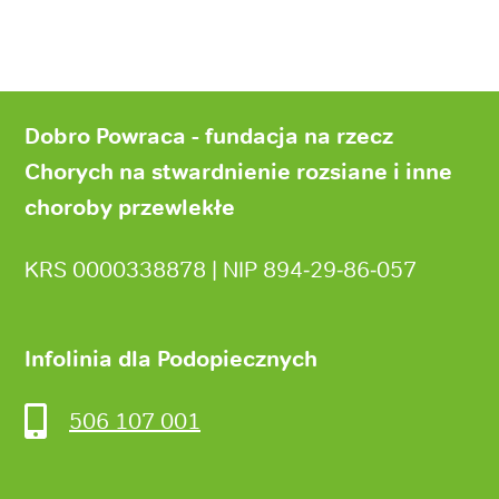
Stopka
strony
Dobro Powraca - fundacja na rzecz
Chorych na stwardnienie rozsiane i inne
choroby przewlekłe
KRS 0000338878 | NIP 894‑29‑86‑057
Infolinia dla Podopiecznych
506 107 001