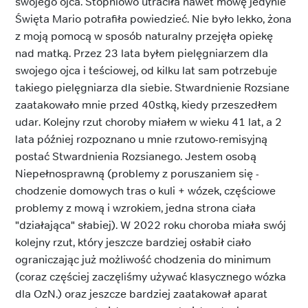
swojego ojca. Stopniowo utraciła nawet mowę jedynie
Święta Mario potrafiła powiedzieć. Nie było lekko, żona
z moją pomocą w sposób naturalny przejęła opiekę
nad matką. Przez 23 lata byłem pielęgniarzem dla
swojego ojca i teściowej, od kilku lat sam potrzebuje
takiego pielęgniarza dla siebie. Stwardnienie Rozsiane
zaatakowało mnie przed 40stką, kiedy przeszedłem
udar. Kolejny rzut choroby miałem w wieku 41 lat, a 2
lata później rozpoznano u mnie rzutowo-remisyjną
postać Stwardnienia Rozsianego. Jestem osobą
Niepełnosprawną (problemy z poruszaniem się -
chodzenie domowych tras o kuli + wózek, częściowe
problemy z mową i wzrokiem, jedna strona ciała
"działająca" słabiej). W 2022 roku choroba miała swój
kolejny rzut, który jeszcze bardziej osłabił ciało
ograniczając już możliwość chodzenia do minimum
(coraz częściej zaczęliśmy używać klasycznego wózka
dla OzN.) oraz jeszcze bardziej zaatakował aparat