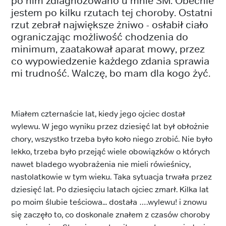
po nim zdiagnozowano u mnie SM. Obecnie
jestem po kilku rzutach tej choroby. Ostatni
rzut zebrał największe żniwo - osłabił ciało
ograniczając możliwość chodzenia do
minimum, zaatakował aparat mowy, przez
co wypowiedzenie każdego zdania sprawia
mi trudność. Walczę, bo mam dla kogo żyć.
Miałem czternaście lat, kiedy jego ojciec dostał
wylewu. W jego wyniku przez dziesięć lat był obłożnie
chory, wszystko trzeba było koło niego zrobić. Nie było
lekko, trzeba było przejąć wiele obowiązków o których
nawet bladego wyobrażenia nie mieli rówieśnicy,
nastolatkowie w tym wieku. Taka sytuacja trwała przez
dziesięć lat. Po dziesięciu latach ojciec zmarł. Kilka lat
po moim ślubie teściowa... dostała ….wylewu! i znowu
się zaczęło to, co doskonale znałem z czasów choroby