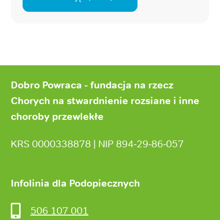
Stopka
strony
Dobro Powraca - fundacja na rzecz
Chorych na stwardnienie rozsiane i inne
choroby przewlekłe
KRS 0000338878 | NIP 894‑29‑86‑057
Infolinia dla Podopiecznych
506 107 001