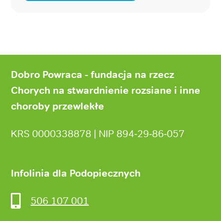
Stopka
strony
Dobro Powraca - fundacja na rzecz
Chorych na stwardnienie rozsiane i inne
choroby przewlekłe
KRS 0000338878 | NIP 894‑29‑86‑057
Infolinia dla Podopiecznych
506 107 001