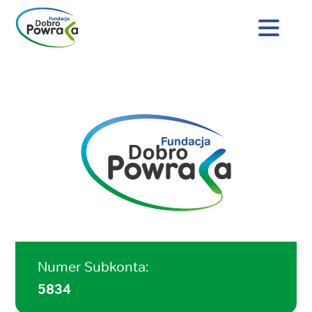
Nagłówek
strony
Dobro
Treść
Powraca
główna
Numer Subkonta:
5834