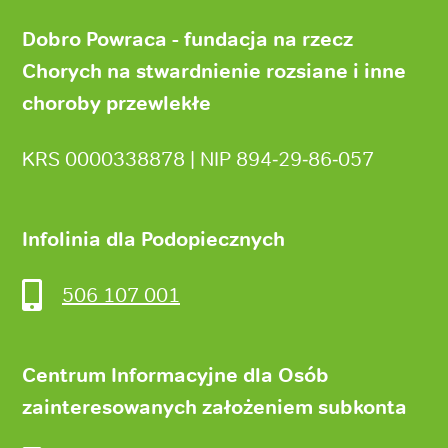
Stopka
strony
Dobro Powraca - fundacja na rzecz
Chorych na stwardnienie rozsiane i inne
choroby przewlekłe
KRS 0000338878 | NIP 894‑29‑86‑057
Infolinia dla Podopiecznych
506 107 001
Centrum Informacyjne dla Osób
zainteresowanych założeniem subkonta