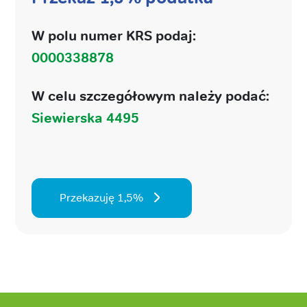
W polu numer KRS podaj:
0000338878
W celu szczegółowym należy podać:
Siewierska 4495
Przekazuję 1,5%
Stopka