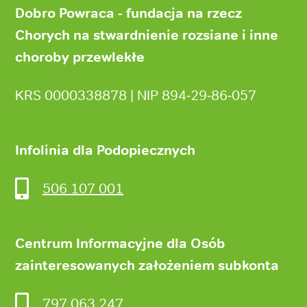
strony
Dobro Powraca - fundacja na rzecz
Chorych na stwardnienie rozsiane i inne
choroby przewlekłe
KRS 0000338878 | NIP 894‑29‑86‑057
Infolinia dla Podopiecznych
506 107 001
Centrum Informacyjne dla Osób
zainteresowanych założeniem subkonta
797 063 247