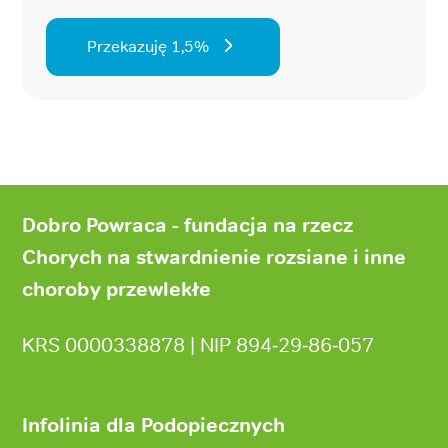
Przekazuję 1,5%
Stopka
strony
Dobro Powraca - fundacja na rzecz
Chorych na stwardnienie rozsiane i inne
choroby przewlekłe
KRS 0000338878 | NIP 894‑29‑86‑057
Infolinia dla Podopiecznych