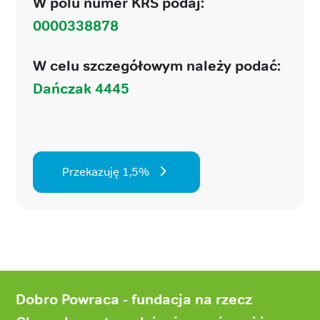
W polu numer KRS podaj:
0000338878
W celu szczegółowym należy podać:
Dańczak 4445
Przekazuję 1,5%
Stopka
strony
Dobro Powraca - fundacja na rzecz