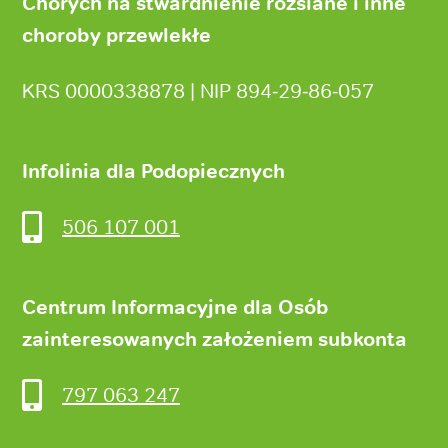
Chorych na stwardnienie rozsiane i inne
choroby przewlekłe
KRS 0000338878 | NIP 894‑29‑86‑057
Infolinia dla Podopiecznych
506 107 001
Centrum Informacyjne dla Osób
zainteresowanych założeniem subkonta
797 063 247