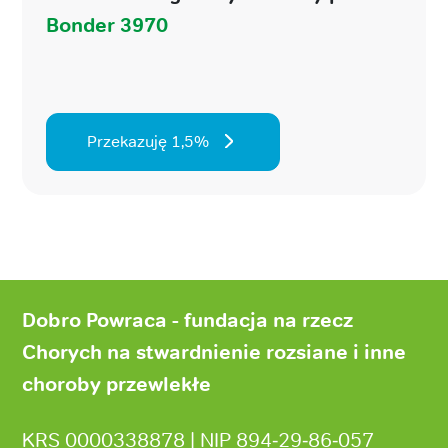
Bonder 3970
Przekazuję 1,5%
Stopka
strony
Dobro Powraca - fundacja na rzecz
Chorych na stwardnienie rozsiane i inne
choroby przewlekłe
KRS 0000338878 | NIP 894‑29‑86‑057