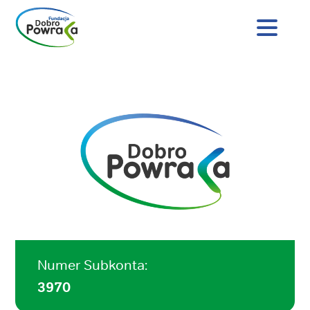
Nagłówek
strony
Dobro
Treść
Powraca
główna
Numer Subkonta:
3970