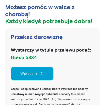
Możesz pomóc w walce z
chorobą!
Każdy kiedyś potrzebuje dobra!
Przekaż darowiznę
Wystarczy w tytule przelewu podać:
Gołda 5334
Wpłacam
Część Podopiecznych Fundacji Dobro Powraca ma nadany
unikatowy numer swojego subkonta
(dotyczy to subkont
założonych od września 2022 roku). To pozwala na precyzyjne
przypisywanie wpłat. Bardzo prosimy upewnić się, czy