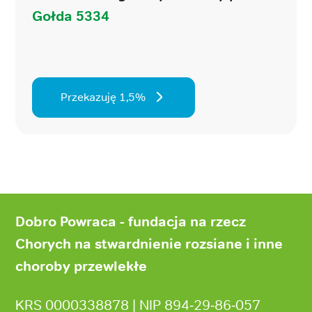
Gołda 5334
Przekazuję 1,5%
Stopka
strony
Dobro Powraca - fundacja na rzecz
Chorych na stwardnienie rozsiane i inne
choroby przewlekłe
KRS 0000338878 | NIP 894‑29‑86‑057