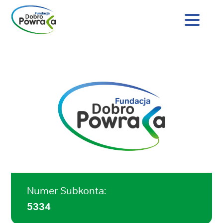
Nagłówek
strony
Dobro
Treść
Powraca
główna
Numer Subkonta:
5334