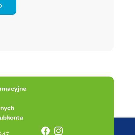
ormacyjne
anych
subkonta
Facebook
Instagram
247