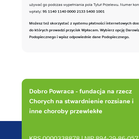
używać go podczas wypełniania pola Tytuł Przelewu. Numer ko
wpłaty:
95 1140 1140 0000 2133 5400 1001
Możesz też skorzystać z systemu płatności internetowych dos
do których prowadzi przycisk Wpłacam. Wybierz opcję Darowi
Podopiecznego i wpisz odpowiednie dane Podopiecznego.
Stopka
strony
Dobro Powraca - fundacja na rzecz
Chorych na stwardnienie rozsiane i
inne choroby przewlekłe
KRS 0000338878 | NIP 894‑29‑86‑057