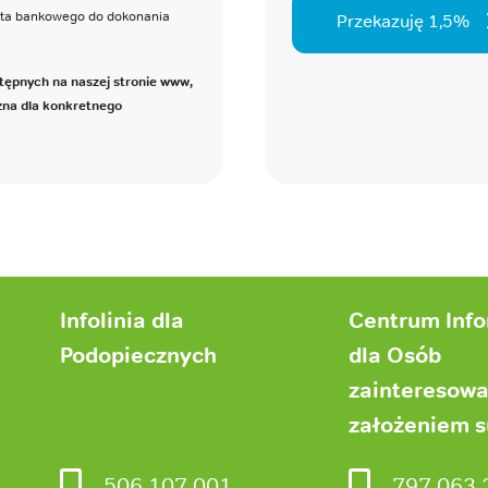
nta bankowego do dokonania
Przekazuję 1,5%
tępnych na naszej stronie www,
zna dla konkretnego
Infolinia dla
Centrum Inf
Podopiecznych
dla Osób
zainteresow
założeniem 
506 107 001
797 063 