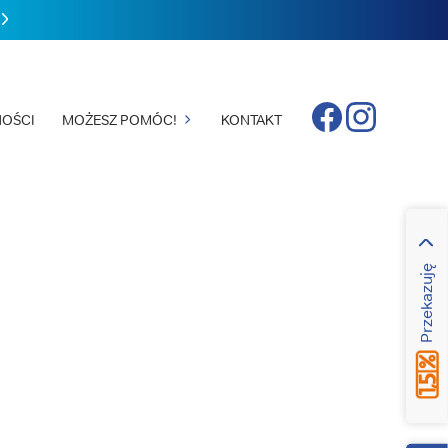
Facebook
Instagram
OŚCI
MOŻESZ POMÓC!
KONTAKT
Przekazuję