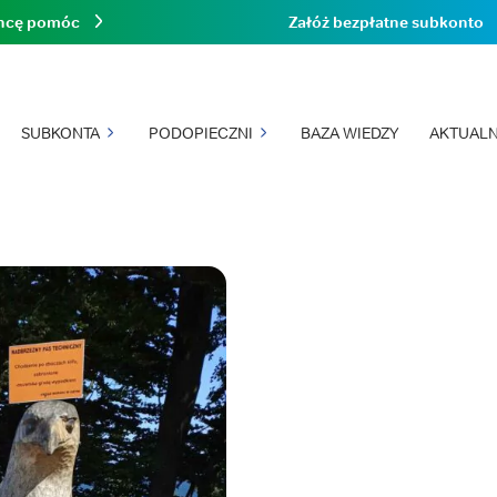
hcę pomóc
Załóż bezpłatne subkonto
SUBKONTA
PODOPIECZNI
BAZA WIEDZY
AKTUALN