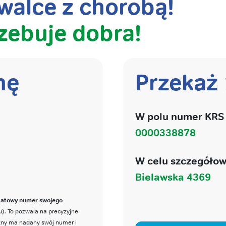
alce z chorobą!
zebuje dobra!
nę
Przekaż
W polu numer KRS 
0000338878
W celu szczegółow
Bielawska 4369
katowy numer swojego
). To pozwala na precyzyjne
czny ma nadany swój numer i