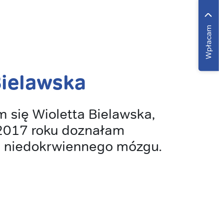
Wpłacam
Bielawska
 się Wioletta Bielawska,
2017 roku doznałam
u niedokrwiennego mózgu.