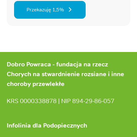
Przekazuję 1,5%
Stopka
strony
Dobro Powraca - fundacja na rzecz
Chorych na stwardnienie rozsiane i inne
choroby przewlekłe
KRS 0000338878 | NIP 894‑29‑86‑057
Infolinia dla Podopiecznych