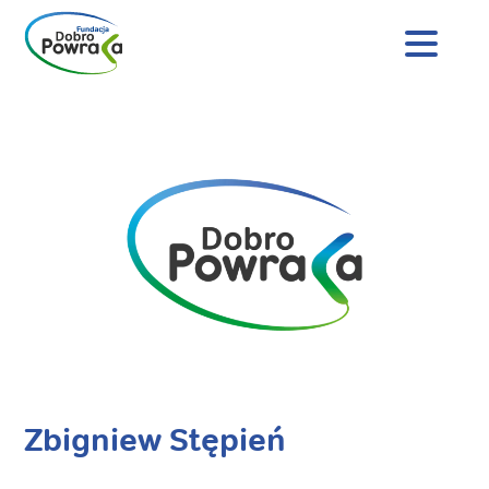
Nagłówek
strony
Dobro
Treść
Powraca
główna
Zbigniew Stępień