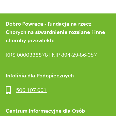
Stopka
strony
Dobro Powraca - fundacja na rzecz
Chorych na stwardnienie rozsiane i inne
choroby przewlekłe
KRS 0000338878 | NIP 894‑29‑86‑057
Infolinia dla Podopiecznych
506 107 001
Centrum Informacyjne dla Osób