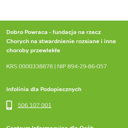
Stopka
strony
Dobro Powraca - fundacja na rzecz
Chorych na stwardnienie rozsiane i inne
choroby przewlekłe
KRS 0000338878 | NIP 894‑29‑86‑057
Infolinia dla Podopiecznych
506 107 001
Centrum Informacyjne dla Osób