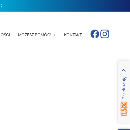
Facebook
Instagram
OŚCI
MOŻESZ POMÓC!
KONTAKT
Przekazuję