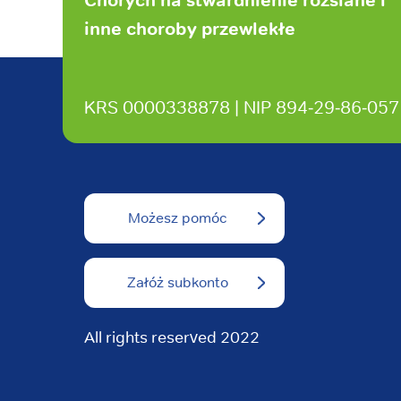
inne choroby przewlekłe
KRS 0000338878 | NIP 894‑29‑86‑057
Możesz pomóc
Załóż subkonto
All rights reserved 2022