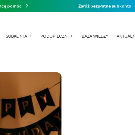
hcę pomóc
Załóż bezpłatne subkonto
SUBKONTA
PODOPIECZNI
BAZA WIEDZY
AKTUALN