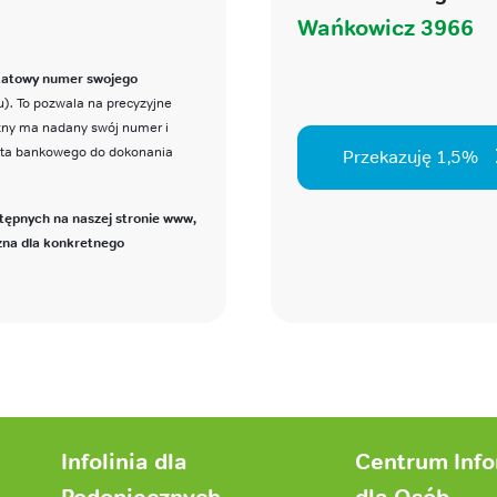
Wańkowicz 3966
katowy numer swojego
). To pozwala na precyzyjne
czny ma nadany swój numer i
nta bankowego do dokonania
Przekazuję 1,5%
tępnych na naszej stronie www,
zna dla konkretnego
Infolinia dla
Centrum Inf
Podopiecznych
dla Osób