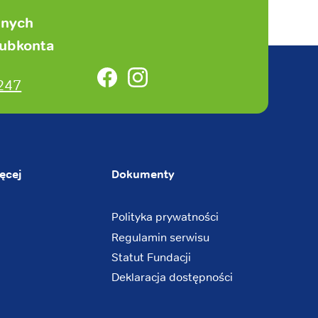
anych
subkonta
Facebook
Instagram
247
ęcej
Dokumenty
Polityka prywatności
Regulamin serwisu
Statut Fundacji
Deklaracja dostępności