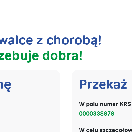
alce z chorobą!
zebuje dobra!
nę
Przekaż
W polu numer KRS 
0000338878
W celu szczegółow