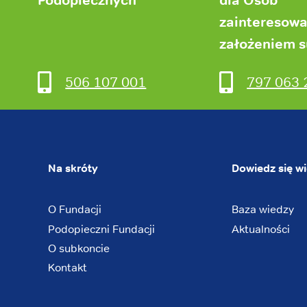
zainteresow
założeniem 
506 107 001
797 063 
Na skróty
Dowiedz się wi
O Fundacji
Baza wiedzy
Podopieczni Fundacji
Aktualności
O subkoncie
Kontakt