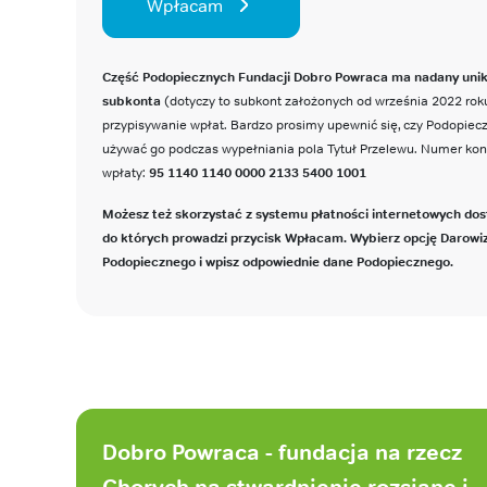
Wpłacam
Część Podopiecznych Fundacji Dobro Powraca ma nadany uni
subkonta
(dotyczy to subkont założonych od września 2022 roku
przypisywanie wpłat. Bardzo prosimy upewnić się, czy Podopie
używać go podczas wypełniania pola Tytuł Przelewu. Numer ko
wpłaty:
95 1140 1140 0000 2133 5400 1001
Możesz też skorzystać z systemu płatności internetowych dos
do których prowadzi przycisk Wpłacam. Wybierz opcję Darowi
Podopiecznego i wpisz odpowiednie dane Podopiecznego.
Stopka
strony
Dobro Powraca - fundacja na rzecz
Chorych na stwardnienie rozsiane i