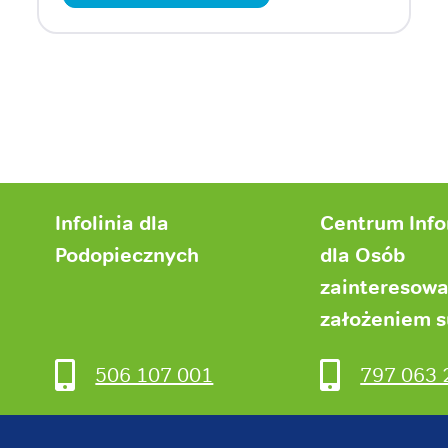
Infolinia dla
Centrum Inf
Podopiecznych
dla Osób
zainteresow
założeniem 
506 107 001
797 063 