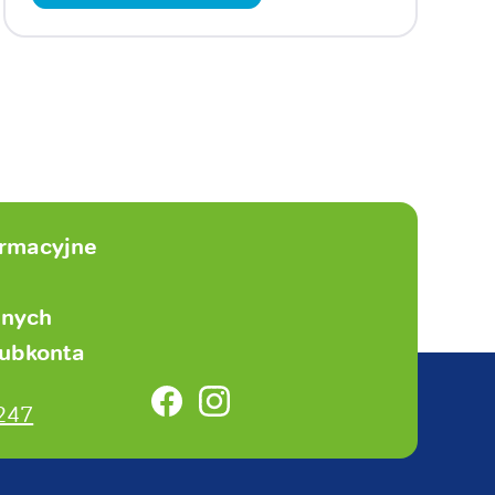
ormacyjne
anych
subkonta
Facebook
Instagram
247