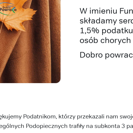
W imieniu Fun
składamy ser
1,5% podatku
osób chorych 
Dobro powrac
iękujemy Podatnikom, którzy przekazali nam swo
gólnych Podopiecznych trafiły na subkonta 3 paź