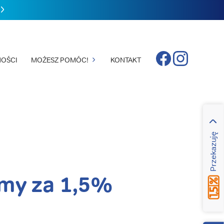
Facebook
Instagram
OŚCI
MOŻESZ POMÓC!
KONTAKT
Przekazuję
my za 1,5%