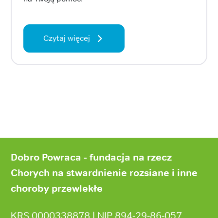
Czytaj więcej
Stopka
strony
Dobro Powraca - fundacja na rzecz
Chorych na stwardnienie rozsiane i inne
choroby przewlekłe
KRS 0000338878 | NIP 894‑29‑86‑057