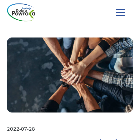
Nagłówek
strony
Dobro
Treść
Powraca
główna
2022-07-28