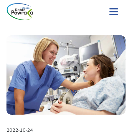
Nagłówek
strony
Dobro
Treść
Powraca
główna
2022-10-24