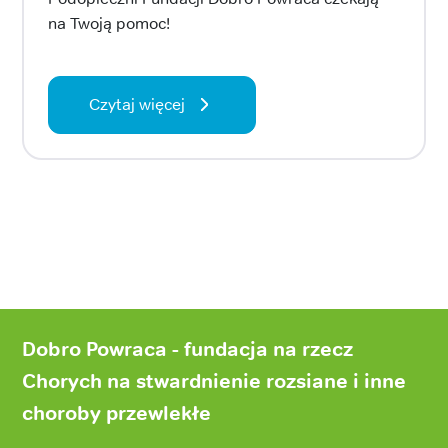
na Twoją pomoc!
Czytaj więcej
Stopka
strony
Dobro Powraca - fundacja na rzecz
Chorych na stwardnienie rozsiane i inne
choroby przewlekłe