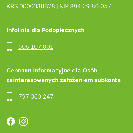
KRS 0000338878 | NIP 894‑29‑86‑057
Infolinia dla Podopiecznych
506 107 001
Centrum Informacyjne dla Osób
zainteresowanych założeniem subkonta
797 063 247
Facebook
Instagram