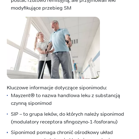
postać rzutowo remisyjną, ale przyjmowali leki
modyfikujące przebieg SM
Kluczowe informacje dotyczące siponimodu:
Mayzent® to nazwa handlowa leku z substancją
czynną siponimod
SIP – to grupa leków, do których należy siponimod
(modulatory receptora sfingozyno-1-fosforanu)
Siponimod pomaga chronić ośrodkowy układ