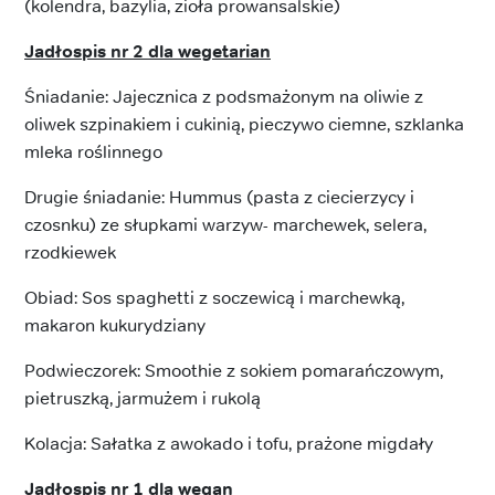
(kolendra, bazylia, zioła prowansalskie)
Jadłospis nr 2 dla wegetarian
Śniadanie: Jajecznica z podsmażonym na oliwie z
oliwek szpinakiem i cukinią, pieczywo ciemne, szklanka
mleka roślinnego
Drugie śniadanie: Hummus (pasta z ciecierzycy i
czosnku) ze słupkami warzyw- marchewek, selera,
rzodkiewek
Obiad: Sos spaghetti z soczewicą i marchewką,
makaron kukurydziany
Podwieczorek: Smoothie z sokiem pomarańczowym,
pietruszką, jarmużem i rukolą
Kolacja: Sałatka z awokado i tofu, prażone migdały
Jadłospis nr 1 dla wegan