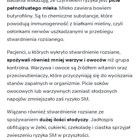
Badania wskazują, że czynnikiem ryzyka jest
picie
pełnotłustego mleka
. Mleko zawiera bowiem
butyrofiliny. Są to chemiczne substancje, które
powodują immunogenność z białkami mieliny, czyli
osłonkami nerwów uszkadzanymi w przebiegu
stwardnienia rozsianego.
Pacjenci, u których wykryto stwardnienie rozsiane,
spożywali również mniej warzyw i owoców
niż grupa
kontrolna. Warzywa i owoce są źródłem witamin oraz
przeciwutleniaczy, które przyczyniają się do wyciszania
stanów zapalnych w organizmie. Picie soków
owocowych lub warzywnych zamiast słodzonych
napojów zmniejszało zaś ryzyko SM.
Wiązano również stwardnienie rozsiane ze
spożywaniem
dużej ilości słodyczy
. Jadłospis
obfitujący w żelki, cukierki, czekoladę i ciastka sprzyjał
zwieszeniu ryzyka SM w przyszłości.