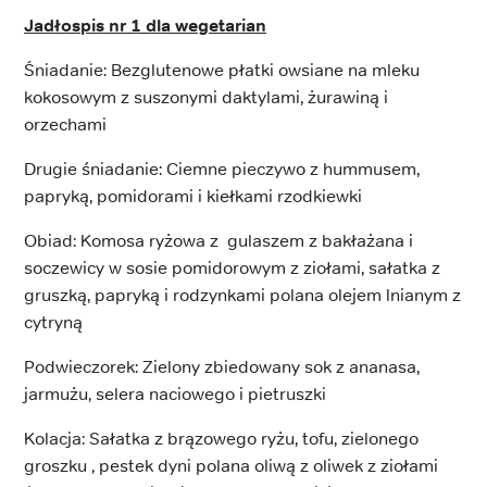
Jadłospis nr 1 dla wegetarian
Śniadanie: Bezglutenowe płatki owsiane na mleku
kokosowym z suszonymi daktylami, żurawiną i
orzechami
Drugie śniadanie: Ciemne pieczywo z hummusem,
papryką, pomidorami i kiełkami rzodkiewki
Obiad: Komosa ryżowa z gulaszem z bakłażana i
soczewicy w sosie pomidorowym z ziołami, sałatka z
gruszką, papryką i rodzynkami polana olejem lnianym z
cytryną
Podwieczorek: Zielony zbiedowany sok z ananasa,
jarmużu, selera naciowego i pietruszki
Kolacja: Sałatka z brązowego ryżu, tofu, zielonego
groszku , pestek dyni polana oliwą z oliwek z ziołami