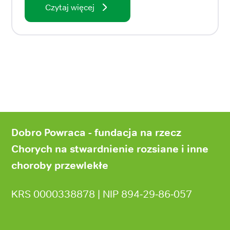
Czytaj więcej
Stopka
strony
Dobro Powraca - fundacja na rzecz
Chorych na stwardnienie rozsiane i inne
choroby przewlekłe
KRS 0000338878 | NIP 894‑29‑86‑057