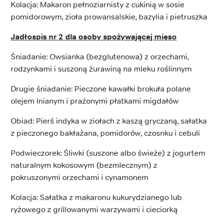
Kolacja: Makaron pełnoziarnisty z cukinią w sosie
pomidorowym, zioła prowansalskie, bazylia i pietruszka
Jadłospis nr 2 dla osoby spożywającej mięso
Śniadanie: Owsianka (bezglutenowa) z orzechami,
rodzynkami i suszoną żurawiną na mleku roślinnym
Drugie śniadanie: Pieczone kawałki brokuła polane
olejem lnianym i prażonymi płatkami migdałów
Obiad: Pierś indyka w ziołach z kaszą gryczaną, sałatka
z pieczonego bakłażana, pomidorów, czosnku i cebuli
Podwieczorek: Śliwki (suszone albo świeże) z jogurtem
naturalnym kokosowym (bezmlecznym) z
pokruszonymi orzechami i cynamonem
Kolacja: Sałatka z makaronu kukurydzianego lub
ryżowego z grillowanymi warzywami i cieciorką