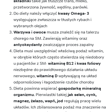
składniki
takie jak tłuszcze trans, mleko,
przetworzona żywność, wędliny, parówki.
Do diety należy włączyć
kwasy Omega- 3
występujące zwłaszcza w tłustych rybach i
wybranych olejach
Warzywa i owoce
musza znaleźć się na talerzu
chorego na SM. Zawierają witaminy oraz
antyoksydanty
zwalczające proces zapalny
Dieta musi uwzględniać właściwą podaż witamin,
w obrębie których często stwierdza się niedobory
u pacjentów z SM-
witaminę B12 i kwas foliowy
niezbędne do prawidłowego działania układu
nerwowego,
witaminę D
wpływającą na układ
odpornościowy i łagodzenie rzutów choroby
Dieta powinna wspierać
gospodarkę mineralną
organizmu
. Pierwiastki takiej
jak selen, cynk,
magnez, żelazo, wapń, jod
regulują pracę wielu
układów. Ich zbilansowana podaż ma znaczenie na