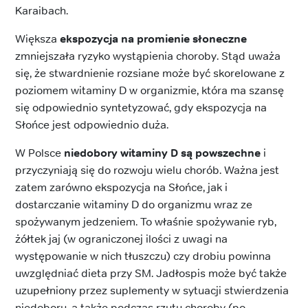
Karaibach.
Większa
ekspozycja na promienie słoneczne
zmniejszała ryzyko wystąpienia choroby. Stąd uważa
się, że stwardnienie rozsiane może być skorelowane z
poziomem witaminy D w organizmie, która ma szansę
się odpowiednio syntetyzować, gdy ekspozycja na
Słońce jest odpowiednio duża.
W Polsce
niedobory witaminy D są powszechne
i
przyczyniają się do rozwoju wielu chorób. Ważna jest
zatem zarówno ekspozycja na Słońce, jak i
dostarczanie witaminy D do organizmu wraz ze
spożywanym jedzeniem. To właśnie spożywanie ryb,
żółtek jaj (w ograniczonej ilości z uwagi na
występowanie w nich tłuszczu) czy drobiu powinna
uwzględniać dieta przy SM. Jadłospis może być także
uzupełniony przez suplementy w sytuacji stwierdzenia
niedoboru, a także podczas rzutu choroby (po