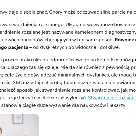
owy daje o sobie znać. Chory może odczuwać silne parcie na
bjawy stwardnienia rozsianego. Układ nerwowy może bowiem 
ardnienie rozsiane jest nazywane kameleonem diagnostyczn
ma dwóch pacjentów chorujących w ten sam sposób.
Również 
ego pacjenta
– od dyskretnych po widoczne i dotkliwe.
a proces ataku układu odpornościowego na komórki w mózgu 
ca, dlaczego tak się dzieje. Nie da się również z pewnością 
z całe życie doświadczać minimalnych dysfunkcji, ale mogą 
m się. SM pozostaje chorobą tajemniczą z wieloma niewiado
znaleźć sposób jak stwardnienie rozsiane kontrolować, jak m
 jak je leczyć i w efekcie jak wyleczyć.
Stwardnienie rozsian
w stanowią ciągle duże wyzwanie dla naukowców i lekarzy.