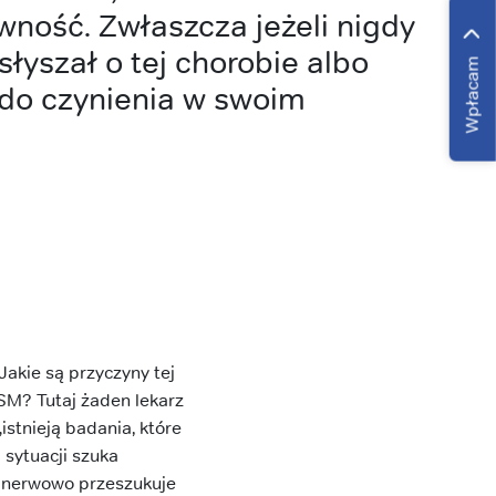
ewność. Zwłaszcza jeżeli nigdy
słyszał o tej chorobie albo
Wpłacam
ą do czynienia w swoim
akie są przyczyny tej
SM? Tutaj żaden lekarz
istnieją badania, które
 sytuacji szuka
ów nerwowo przeszukuje