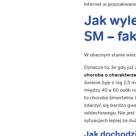
Internet w poszukiwaniu
Jak wyl
SM – fa
W obecnym stanie wiedz
Oznacza to, że gdy już
choroba o charakterz
świecie żyje z nią 2,5 
między 40 a 60 osób na
to choroba śmiertelna. 
zdarzyć się bardzo gw
oddechowego. Nie jest 
sytuacjach lepiej za du
Jak dochodzi