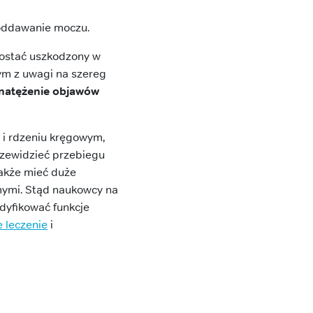
 oddawanie moczu.
zostać uszkodzony w
ym z uwagi na szereg
natężenie objawów
i rdzeniu kręgowym,
przewidzieć przebiegu
także mieć duże
mymi. Stąd naukowcy na
odyfikować funkcje
e leczenie
i