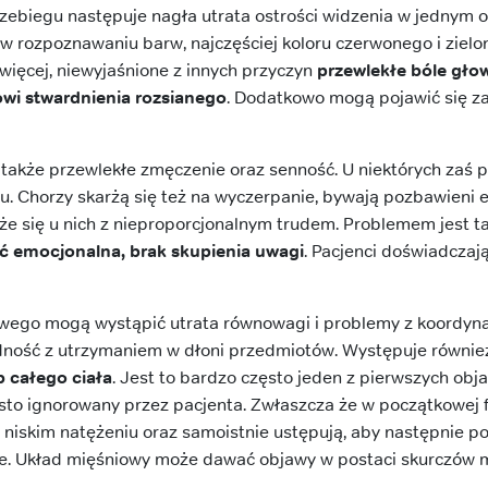
ebiegu następuje nagła utrata ostrości widzenia w jednym ok
 w rozpoznawaniu barw, najczęściej koloru czerwonego i ziel
o więcej, niewyjaśnione z innych przyczyn
przewlekłe bóle gł
wi stwardnienia rozsianego
. Dodatkowo mogą pojawić się za
także przewlekłe zmęczenie oraz senność. U niektórych zaś
u. Chorzy skarżą się też na wyczerpanie, bywają pozbawieni 
że się u nich z nieproporcjonalnym trudem. Problemem jest 
ość emocjonalna, brak skupienia uwagi
. Pacjenci doświadczaj
wego mogą wystąpić utrata równowagi i problemy z koordynac
dność z utrzymaniem w dłoni przedmiotów. Występuje również 
 całego ciała
. Jest to bardzo często jeden z pierwszych ob
sto ignorowany przez pacjenta. Zwłaszcza że w początkowej 
o niskim natężeniu oraz samoistnie ustępują, aby następnie p
 Układ mięśniowy może dawać objawy w postaci skurczów m