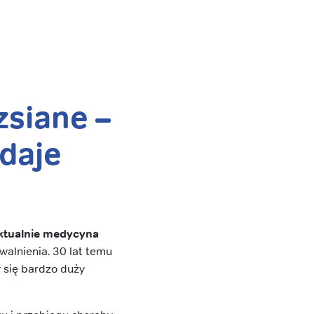
zsiane –
 daje
ktualnie medycyna
owalnienia. 30 lat temu
ł się bardzo duży