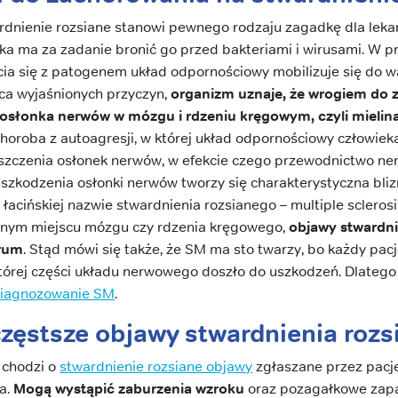
ardnienie rozsiane stanowi pewnego rodzaju zagadkę dla leka
a ma za zadanie bronić go przed bakteriami i wirusami. W pr
ęcia się z patogenem układ odpornościowy mobilizuje się do w
ńca wyjaśnionych przyczyn,
organizm uznaje, że wrogiem do z
le osłonka nerwów w mózgu i rdzeniu kręgowym, czyli mielin
choroba z autoagresji, w której układ odpornościowy człowiek
iszczenia osłonek nerwów, w efekcie czego przewodnictwo ne
szkodzenia osłonki nerwów tworzy się charakterystyczna bliz
w łacińskiej nazwie stwardnienia rozsianego – multiple scleros
lnym miejscu mózgu czy rdzenia kręgowego,
objawy stwardni
trum
. Stąd mówi się także, że SM ma sto twarzy, bo każdy pacj
której części układu nerwowego doszło do uszkodzeń. Dlatego t
iagnozowanie SM
.
częstsze objawy stwardnienia roz
i chodzi o
stwardnienie rozsiane objawy
zgłaszane przez pacj
ka.
Mogą wystąpić zaburzenia wzroku
oraz pozagałkowe zapa