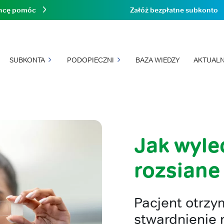
hcę pomóc
Załóż bezpłatne subkonto
SUBKONTA
PODOPIECZNI
BAZA WIEDZY
AKTUALN
Jak wyle
rozsiane 
Pacjent otrzy
stwardnienie