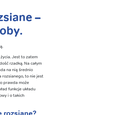
zsiane –
roby.
ą.
życia. Jest to zatem
ą dość rzadką. Na całym
ada na nią średnio
rozsianego, to nie jest
. Co prawda może
ład funkcje układu
wy i o takich
e rozsiane?