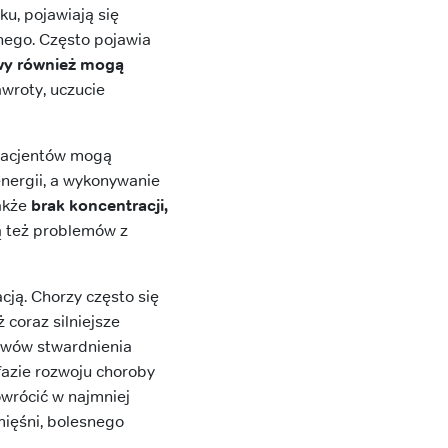
u, pojawiają się
onego. Często pojawia
owy również mogą
wroty, uczucie
 pacjentów mogą
energii, a wykonywanie
także
brak koncentracji,
ą też problemów z
ją. Chorzy często się
coraz silniejsze
jawów stwardnienia
fazie rozwoju choroby
owrócić w najmniej
ięśni, bolesnego