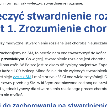
 informacji, jak wyleczyć stwardnienie rozsiane.
eczyć stwardnienie ro
kt 1. Zrozumienie cho
y medycznej stwardnienie rozsiane jest chorobą nieuleczaln
 zachorujemy na SM, to będzie nam ono towarzyszyć do końca 
e przewlekłym
. Co więcej, stwardnienie rozsiane jest chorob
miliona osób. W Polsce jest to około 45 tysięcy pacjentów. Zap
 każde 100 tysięcy. Mimo że nie da się wyleczyć stwardnienia 
Istnieje
życie z SM
i może przynieść Ci ono wiele satysfakcji
ałtowny przebieg SM, w którym zaatakowane zostaną na przyk
to jednak typowy dla stwardnienia rozsianego proces chorobo
żo nie myśleć.
 do zachorowania na stwardnieni