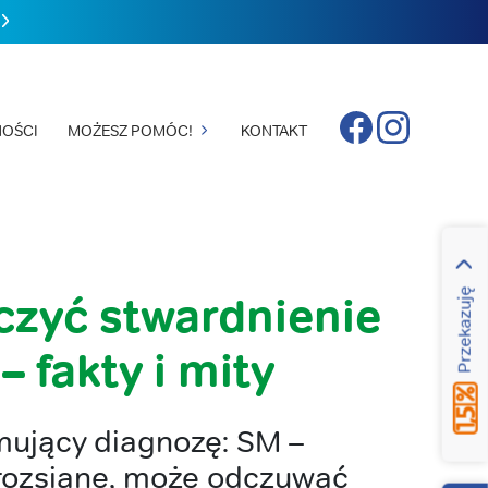
Facebook
Instagram
OŚCI
MOŻESZ POMÓC!
KONTAKT
Przekazuję
czyć stwardnienie
– fakty i mity
mujący diagnozę: SM –
 rozsiane, może odczuwać