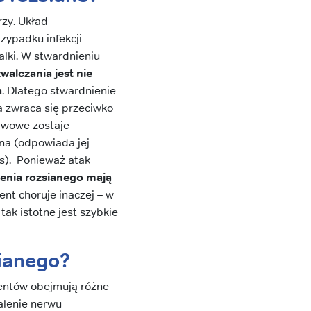
rzy. Układ
zypadku infekcji
alki. W stwardnieniu
walczania jest nie
a
. Dlatego stwardnienie
a zwraca się przeciwko
rwowe zostaje
na (odpowiada jej
is). Ponieważ atak
enia rozsianego mają
ent choruje inaczej – w
ak istotne jest szybkie
sianego?
entów obejmują różne
lenie nerwu