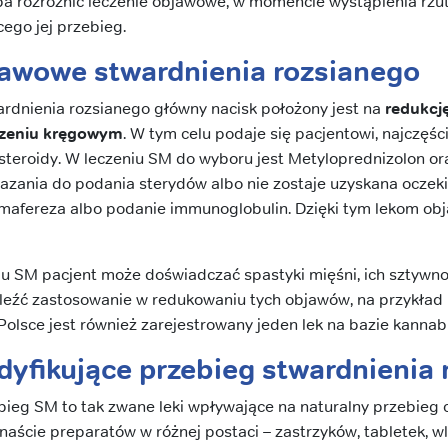
a rozróżnić leczenie objawowe, w momencie wystąpienia rzut
cego jej przebieg.
jawowe stwardnienia rozsianego
rdnienia rozsianego główny nacisk położony jest na
redukcję
dzeniu kręgowym
. W tym celu podaje się pacjentowi, najczęś
osteroidy. W leczeniu SM do wyboru jest Metyloprednizolon ora
azania do podania sterydów albo nie zostaje uzyskana ocze
mafereza albo podanie immunoglobulin. Dzięki tym lekom ob
u SM pacjent może doświadczać spastyki mięśni, ich sztywno
leźć zastosowanie w redukowaniu tych objawów, na przykład 
Polsce jest również zarejestrowany jeden lek na bazie kannab
yfikujące przebieg stwardnienia 
bieg SM to tak zwane leki wpływające na naturalny przebieg
anaście preparatów w różnej postaci – zastrzyków, tabletek, 