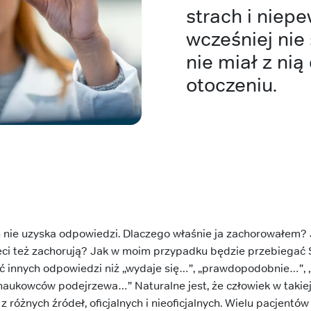
strach i niep
wcześniej nie 
nie miał z ni
otoczeniu.
ń nie uzyska odpowiedzi. Dlaczego właśnie ja zachorowałem? J
eci też zachorują? Jak w moim przypadku będzie przebiegać 
ić innych odpowiedzi niż „wydaje się…”, „prawdopodobnie…”, „
 naukowców podejrzewa…” Naturalne jest, że człowiek w takiej
 z różnych źródeł, oficjalnych i nieoficjalnych. Wielu pacjent