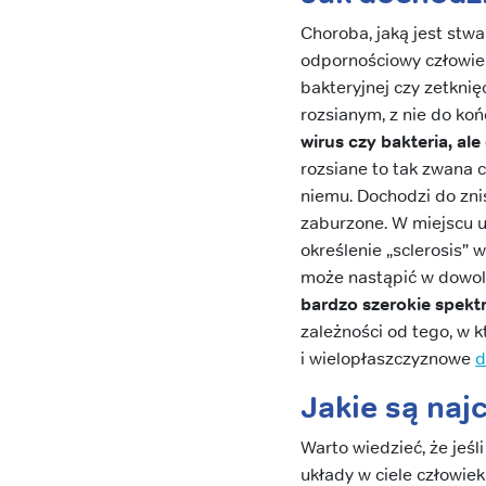
Choroba, jaką jest stw
odpornościowy człowiek
bakteryjnej czy zetkni
rozsianym, z nie do ko
wirus czy bakteria, a
rozsiane to tak zwana 
niemu. Dochodzi do zn
zaburzone. W miejscu u
określenie „sclerosis” 
może nastąpić w dowo
bardzo szerokie spek
zależności od tego, w 
i wielopłaszczyznowe
d
Jakie są naj
Warto wiedzieć, że jeśl
układy w ciele człowie