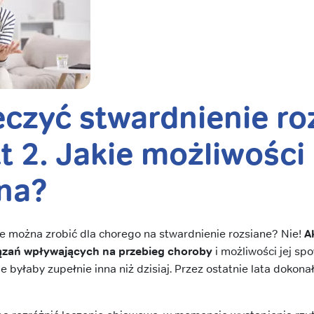
eczyć stwardnienie ro
t 2. Jakie możliwości
na?
nie można zrobić dla chorego na stwardnienie rozsiane? Nie!
A
ązań wpływających na przebieg choroby
i możliwości jej sp
 byłaby zupełnie inna niż dzisiaj. Przez ostatnie lata dokona