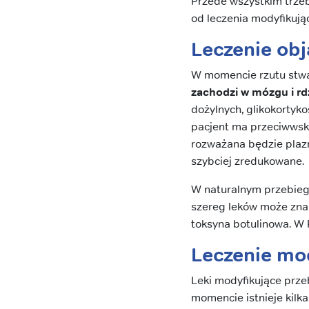
Przede wszystkim trzeb
od leczenia modyfikują
Leczenie ob
W momencie rzutu stwa
zachodzi w mózgu i r
dożylnych, glikokortyk
pacjent ma przeciwwsk
rozważana będzie plaz
szybciej zredukowane.
W naturalnym przebieg
szereg leków może zna
toksyna botulinowa. W 
Leczenie mod
Leki modyfikujące prze
momencie istnieje kilk