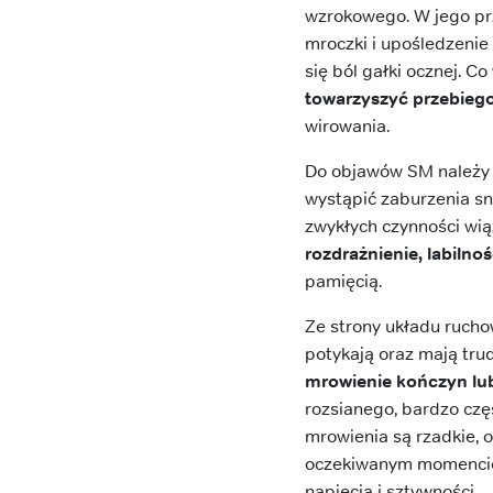
wzrokowego. W jego prz
mroczki i upośledzenie
się ból gałki ocznej. C
towarzyszyć przebiego
wirowania.
Do objawów SM należy 
wystąpić zaburzenia sn
zwykłych czynności wią
rozdrażnienie, labiln
pamięcią.
Ze strony układu rucho
potykają oraz mają tru
mrowienie kończyn lub
rozsianego, bardzo czę
mrowienia są rzadkie, 
oczekiwanym momencie.
napięcia i sztywności.