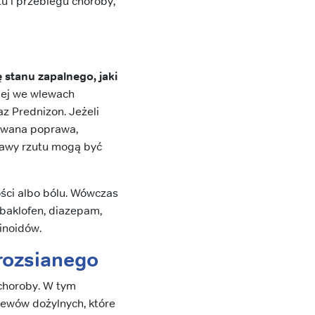
u i przebiegu choroby,
 stanu zapalnego, jaki
ciej we wlewach
z Prednizon. Jeżeli
kiwana poprawa,
jawy rzutu mogą być
ści albo bólu. Wówczas
baklofen, diazepam,
inoidów.
rozsianego
 choroby. W tym
wlewów dożylnych, które