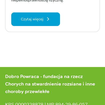
niepełnosprawnością fizyczną.
Czytaj więcej
Stopka
strony
Dobro Powraca - fundacja na rzecz
Chorych na stwardnienie rozsiane i inne
choroby przewlekłe
KRS 0000338878 | NIP 894‑29‑86‑057