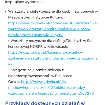
Inspirujące wydarzenia:
Warsztaty architektoniczne dla osób niewidomych w
Mazowieckim Instytucie Kultury:
https://www.mik.waw.pl/archiwum/30-pazdziernika-
warszawa-warsztaty-architektoniczne-dla-osob-
niewidomych-i-slabowidzacych/
• Warsztaty muzyczne dla osób g/Głuchych w Sali
koncertowej NOSPR w Katowicach:
https://nospr.org.pl/pl/kalendarz/dzwiekow-
szukanie-warsztaty-dla-g-gluchych-niedoslyszacych-
i-2
• Księgozbiór „Rodzice dziecka z
niepełnosprawnościami” w Bibliotece
Gdynia:
https://www.gdynia.pl/dla-
mediow/komunikaty,4100/biblioteka-wiedzy-
wzbogacila-sie-o-ksiegozbior-tematyczny,563273
Przykłady dostępnych działań w