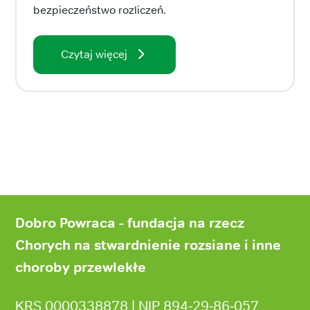
bezpieczeństwo rozliczeń.
Czytaj więcej
Stopka
strony
Dobro Powraca - fundacja na rzecz
Chorych na stwardnienie rozsiane i inne
choroby przewlekłe
KRS 0000338878 | NIP 894‑29‑86‑057