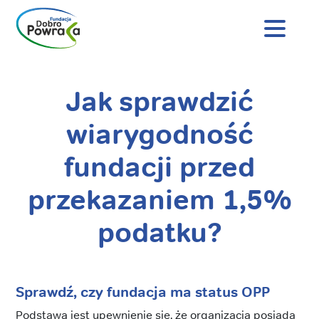
Nagłówek
strony
Dobro
Powraca
Jak sprawdzić
Treść
główna
wiarygodność
fundacji przed
przekazaniem 1,5%
podatku?
Sprawdź, czy fundacja ma status OPP
Podstawą jest upewnienie się, że organizacja posiada