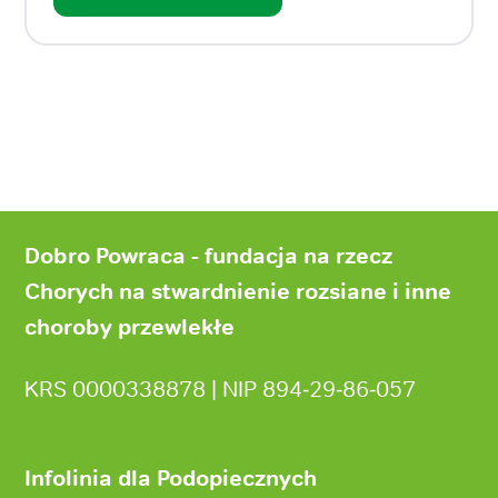
Stopka
strony
Dobro Powraca - fundacja na rzecz
Chorych na stwardnienie rozsiane i inne
choroby przewlekłe
KRS 0000338878 | NIP 894‑29‑86‑057
Infolinia dla Podopiecznych