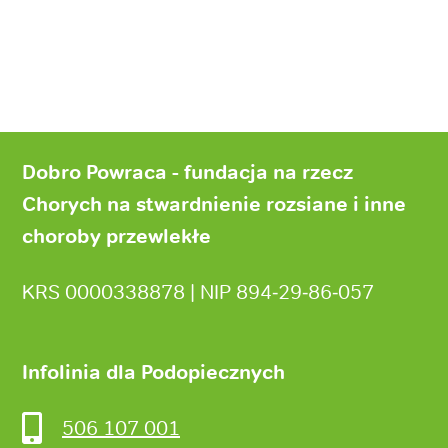
Stopka
strony
Dobro Powraca - fundacja na rzecz
Chorych na stwardnienie rozsiane i inne
choroby przewlekłe
KRS 0000338878 | NIP 894‑29‑86‑057
Infolinia dla Podopiecznych
506 107 001