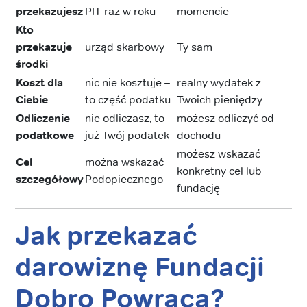
przekazujesz
PIT raz w roku
momencie
Kto
przekazuje
urząd skarbowy
Ty sam
środki
Koszt dla
nic nie kosztuje –
realny wydatek z
Ciebie
to część podatku
Twoich pieniędzy
Odliczenie
nie odliczasz, to
możesz odliczyć od
podatkowe
już Twój podatek
dochodu
możesz wskazać
Cel
można wskazać
konkretny cel lub
szczegółowy
Podopiecznego
fundację
Jak przekazać
darowiznę Fundacji
Dobro Powraca?