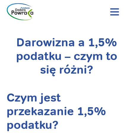
Nagłówek
strony
Dobro
Powraca
Darowizna a 1,5%
Treść
główna
podatku – czym to
się różni?
Czym jest
przekazanie 1,5%
podatku?