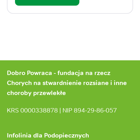
Stopka
strony
Dobro Powraca - fundacja na rzecz
Chorych na stwardnienie rozsiane i inne
choroby przewlekłe
KRS 0000338878 | NIP 894‑29‑86‑057
Infolinia dla Podopiecznych